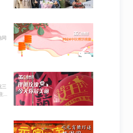
地同
祝三
主
里，
生面