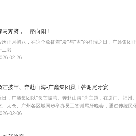
赤马奔腾，一路向阳！
农历正月初八，在这个象征着“发”与“吉”的祥瑞之日，广鑫集团
开工啦！
026-02-26
负芒披苇、奔赴山海-广鑫集团员工答谢尾牙宴
近日，广鑫集团以“负芒披苇、奔赴山海”为主题，在厦门、福州
京、太仓、广州各区域同步举办员工答谢尾牙晚会，通过传统民
现代创意交融的形式，向全体员工致以年度感恩。
026-02-06