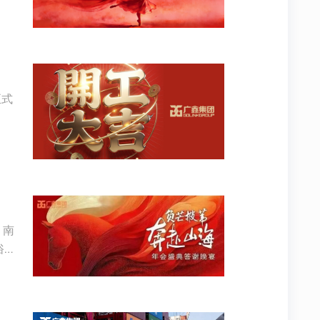
正式
、南
俗与