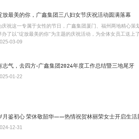
绽放最美的你，广鑫集团三八妇女节庆祝活动圆满落幕
为庆祝这一专属于女性的节日，广鑫集团厦门、福州两地精心策
举办了以“绽放最美的你”为主题的庆祝活动，为全体女员工送上
份温馨而特别的节日礼物。
025-03-09
有志气，去四方-广鑫集团2024年度工作总结暨三地尾牙
025-01-22
024-12-31