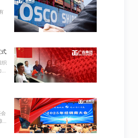
有
仪式
组织
力量
盛会
漳州