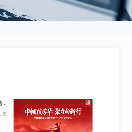
巾帼绽芳华，聚力向新行——广鑫集团开展三八妇女节主题活动
门总