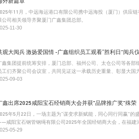
海外新篇章
2025年11月，中远海运港口有限公司携中远海投（厦门）供应链
限公司相关领导齐聚厦门广鑫集团总部。
025-11-30
共观大阅兵 激扬爱国情 -广鑫组织员工观看“胜利日”阅兵
广鑫集团提前统筹安排，厦门总部、福州公司、太仓公司等各部
员工们齐聚公司会议室，共同见证这一承载历史重量、彰显大国
的庄严时刻
025-09-03
广鑫出席2025咸阳宝石经销商大会并获"品牌推广奖"殊荣
2025年5月22日，一场主题为“谋变求新赋能，同心同行同赢”的
——咸阳宝石钢管钢绳有限公司2025年全国经销商大会，在福建
顺利举行。
025-05-29