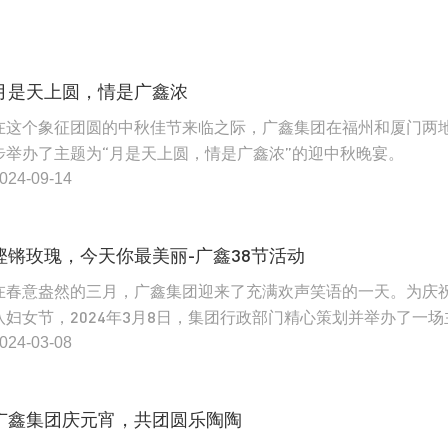
​月是天上圆，情是广鑫浓
在这个象征团圆的中秋佳节来临之际，广鑫集团在福州和厦门两
步举办了主题为“月是天上圆，情是广鑫浓”的迎中秋晚宴。
024-09-14
​铿锵玫瑰，今天你最美丽-广鑫38节活动
在春意盎然的三月，广鑫集团迎来了充满欢声笑语的一天。为庆
八妇女节，2024年3月8日，集团行政部门精心策划并举办了一场
题为“铿锵玫瑰，今天你最美丽”的庆祝活动。在这个特殊的日子
024-03-08
公司的女性员工们不仅感受到了节日的温馨，更体验了一次别开
的DIY手工包制作乐趣。
广鑫集团庆元宵，共团圆乐陶陶