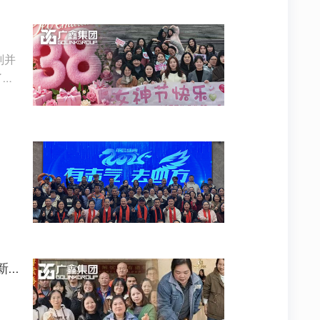
划并
了一
岁月鉴初心 荣休敬韶华——热情祝贺林丽荣女士开启生活新篇章