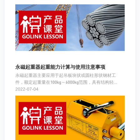
那么多的结构型号，以便最好地满足各种应用的需
求。
永磁起重器起重能力计算与使用注意事项
永磁起重器主要应用于起吊板块状或圆柱形状钢材工
件，额定起重量在100kg～6000kg范围，具有结构轻
巧，操作方便，吸持力强，安全可靠等特点。
2022-07-04