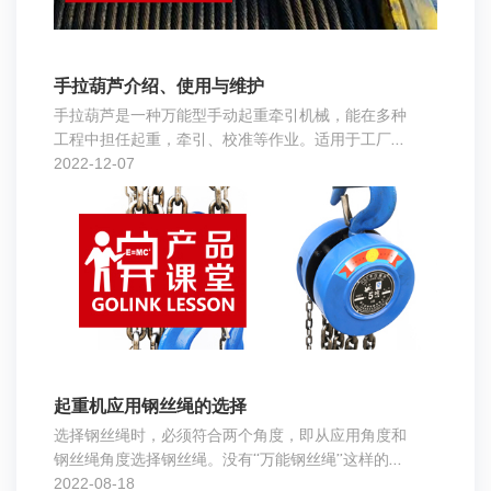
手拉葫芦介绍、使用与维护
手拉葫芦是一种万能型手动起重牵引机械，能在多种
工程中担任起重，牵引、校准等作业。适用于工厂、
矿山、建筑工地、码头、船坞、仓库等用作安装机
2022-12-07
器、起吊货物和装卸车辆，尤其对于露天和无电源作
业，以及易燃易爆场所更有其重要功用。
起重机应用钢丝绳的选择
选择钢丝绳时，必须符合两个角度，即从应用角度和
钢丝绳角度选择钢丝绳。没有“万能钢丝绳”这样的绳
索，能够适用于所有用途。这就是钢丝绳为什么会有
2022-08-18