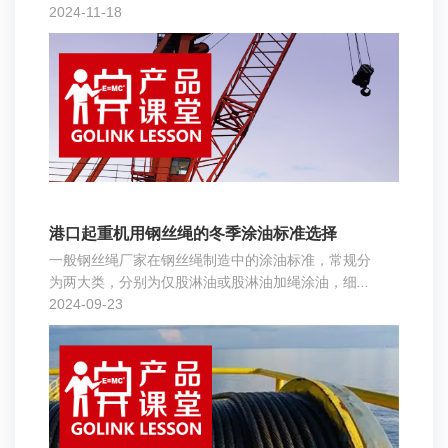
式和集装箱吊具模式等。
2024-11-18
港口起重机用钢丝绳的冬季涂油标准选择
一般钢丝绳厂家在钢丝绳制造中的涂油标准，常规分
为两大类，分别为仅股淋油或股淋油加绳涂油，细分
为6类
2024-09-23