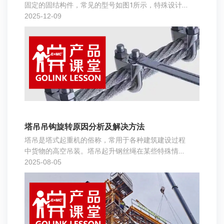
固定的固结构件，常见的型号如图1所示，特殊设计绳
夹如图2所示。
2025-12-09
塔吊吊钩旋转原因分析及解决方法
塔吊是塔式起重机的俗称，常用于各种建筑建设过程
中货物的高空吊装。塔吊起升钢丝绳在某些特殊情况
下，可能会累积扭转应力，最终导致吊钩旋转，钢丝
2025-08-05
绳打绞现象（图1）。