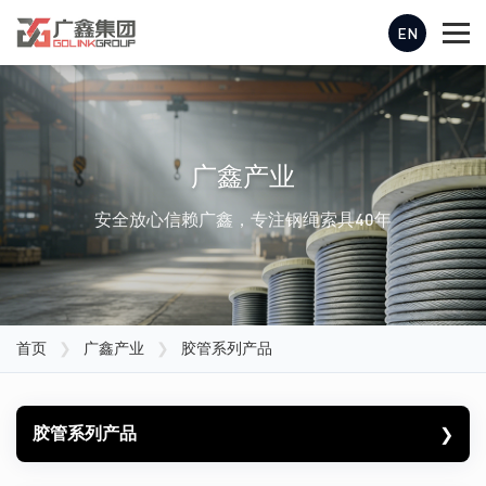
EN
广鑫产业
安全放心信赖广鑫，专注钢绳索具40年
首页
❯
广鑫产业
❯
胶管系列产品
胶管系列产品
❯