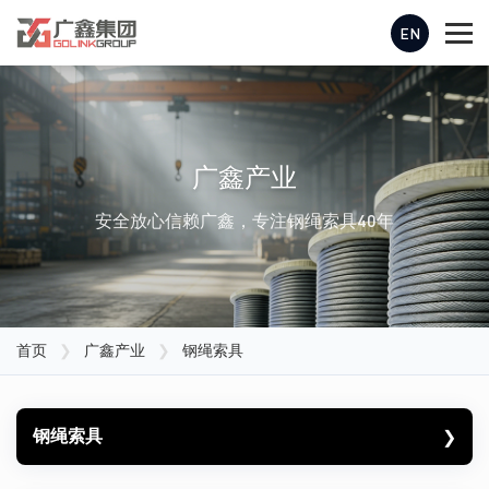
EN
广鑫产业
安全放心信赖广鑫，专注钢绳索具40年
首页
❯
广鑫产业
❯
钢绳索具
钢绳索具
❯