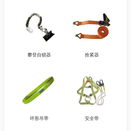
攀登自锁器
拴紧器
环形吊带
安全带